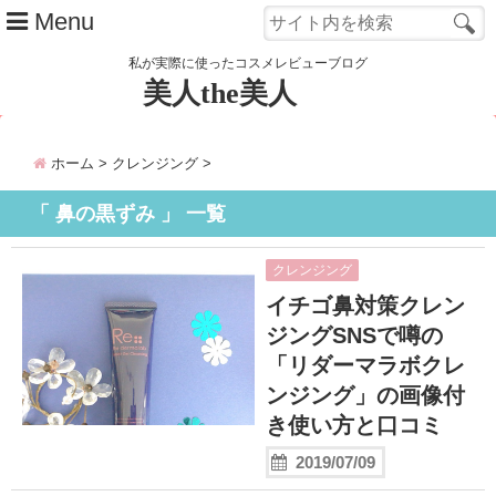
Menu
私が実際に使ったコスメレビューブログ
美人the美人
管理人 カレンのご紹介
ホーム
>
クレンジング
>
Close
「 鼻の黒ずみ 」 一覧
クレンジング
イチゴ鼻対策クレン
ジングSNSで噂の
「リダーマラボクレ
ンジング」の画像付
き使い方と口コミ
2019/07/09