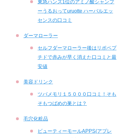
東急ハンズ1位のアミノ酸シャンプ
ーうるおってuruotte ハーバルエッ
センスの口コミ
ダーマローラー
セルフダーマローラー後はリポペプ
チドで赤みが早く消えた口コミと最
安値
美容ドリンク
ツバメモリ１５０００口コミ！そも
そもつばめの巣とは？
毛穴化粧品
ビューティーモールAPPS(アプレ