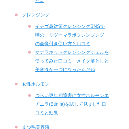
だよ
クレンジング
イチゴ鼻対策クレンジングSNSで
噂の「リダーマラボクレンジング」
の画像付き使い方と口コミ
マナラホットクレンジングジェルを
使ってみた口コミ メイク落としと
美容液が一つになったんだね
女性ホルモン
つらい更年期障害に女性ホルモンエ
チニラ(Etinila)を試して見ました口
コミと効果
まつ毛美容液