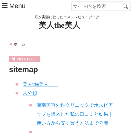
Menu
私が実際に使ったコスメレビューブログ
美人the美人
管理人 カレンのご紹介
ホーム
Close
2017/12/08
sitemap
美人the美人
未分類
湘南美容外科クリニックでホスピア
ップを購入した私の口コミと効果｜
使い方から安く買う方法まで公開