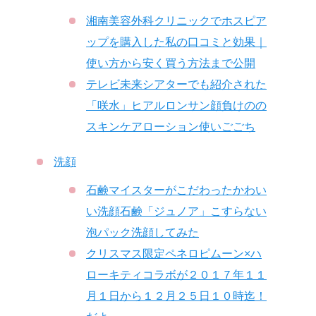
湘南美容外科クリニックでホスピア
ップを購入した私の口コミと効果｜
使い方から安く買う方法まで公開
テレビ未来シアターでも紹介された
「咲水」ヒアルロンサン顔負けのの
スキンケアローション使いごごち
洗顔
石鹸マイスターがこだわったかわい
い洗顔石鹸「ジュノア」こすらない
泡パック洗顔してみた
クリスマス限定ペネロピムーン×ハ
ローキティコラボが２０１７年１１
月１日から１２月２５日１０時迄！