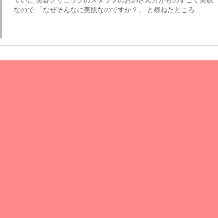
ていた 美容クリニックのスタッフのお姉さん方がものすごく美肌
なので 「なぜそんなに美肌なのですか？」 と尋ねたところ …