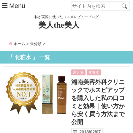
Menu
私が実際に使ったコスメレビューブログ
美人the美人
管理人 カレンのご紹介
ホーム
>
未分類
>
Close
「 化粧水 」 一覧
未分類
化粧水
湘南美容外科クリニ
ックでホスピアップ
を購入した私の口コ
ミと効果｜使い方か
ら安く買う方法まで
公開
2018/02/07